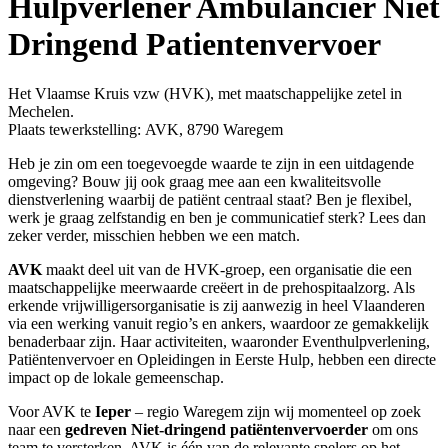
Hulpverlener Ambulancier Niet
Dringend Patientenvervoer
Het Vlaamse Kruis vzw (HVK), met maatschappelijke zetel in
Mechelen.
Plaats tewerkstelling:
AVK, 8790 Waregem
Heb je zin om een toegevoegde waarde te zijn in een uitdagende
omgeving? Bouw jij ook graag mee aan een kwaliteitsvolle
dienstverlening waarbij de patiënt centraal staat? Ben je flexibel,
werk je graag zelfstandig en ben je communicatief sterk? Lees dan
zeker verder, misschien hebben we een match.
AVK
maakt deel uit van de HVK-groep, een organisatie die een
maatschappelijke meerwaarde creëert in de prehospitaalzorg. Als
erkende vrijwilligersorganisatie is zij aanwezig in heel Vlaanderen
via een werking vanuit regio’s en ankers, waardoor ze gemakkelijk
benaderbaar zijn. Haar activiteiten, waaronder Eventhulpverlening,
Patiëntenvervoer en Opleidingen in Eerste Hulp, hebben een directe
impact op de lokale gemeenschap.
Voor AVK te
Ieper
– regio Waregem zijn wij momenteel op zoek
naar een
gedreven Niet-dringend patiëntenvervoerder
om ons
team te versterken. AVK is één van de relevante spelers op het