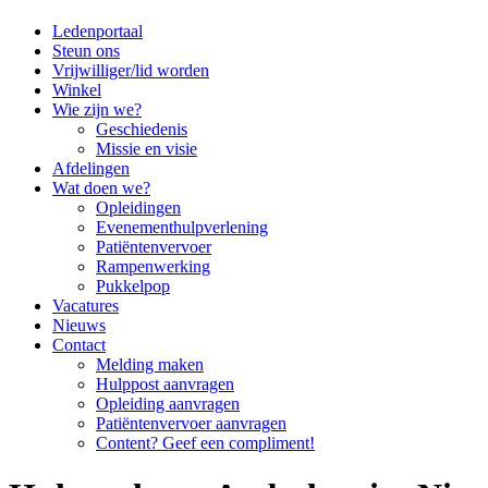
Ledenportaal
Steun ons
Vrijwilliger/lid worden
Winkel
Wie zijn we?
Geschiedenis
Missie en visie
Afdelingen
Wat doen we?
Opleidingen
Evenementhulpverlening
Patiëntenvervoer
Rampenwerking
Pukkelpop
Vacatures
Nieuws
Contact
Melding maken
Hulppost aanvragen
Opleiding aanvragen
Patiëntenvervoer aanvragen
Content? Geef een compliment!