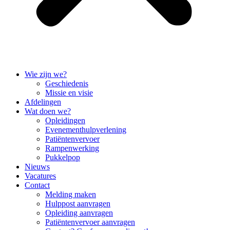
Wie zijn we?
Geschiedenis
Missie en visie
Afdelingen
Wat doen we?
Opleidingen
Evenementhulpverlening
Patiëntenvervoer
Rampenwerking
Pukkelpop
Nieuws
Vacatures
Contact
Melding maken
Hulppost aanvragen
Opleiding aanvragen
Patiëntenvervoer aanvragen